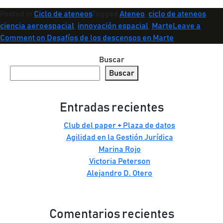
Posted in
Ciclo de ateneos
Tagged
Ateneo
,
ciclo de ateneos
,
ciencia aeroespacial
,
innovación espacial
,
Marte
Leave a
Comment
on Desafíos de los descensos en Marte
Buscar
Buscar
Entradas recientes
Club del paper + Plaza de datos
Agilidad en la Gestión Jurídica
Marina Rojo
Victoria Peterson
Alejandro D. Otero
Comentarios recientes