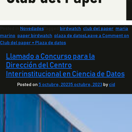
Posted in
Novedades
Tagged
birdwatch
,
club del paper
,
maria
marino
,
paper birdwatch
,
plaza de datos
Leave a Comment
on
Club del paper + Plaza de datos
Llamado a Concurso para la
Dirección del Centro
Interinstitucional en Ciencia de Datos
Posted on
5 octubre, 2023
5 octubre, 2023
by
cid