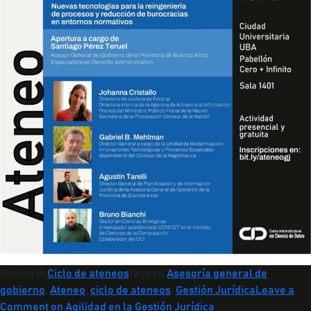
Posted in
Ciclo de ateneos
Tagged
Asesoría general de
gobierno
,
Ateneo
,
ciclo de ateneos
,
Gestión Jurídica
Leave a
Comment
on Agilidad en la Gestión Jurídica